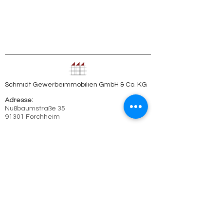
Schmidt Gewerbeimmobilien GmbH & Co. KG
Adresse:
Nußbaumstraße 35
91301 Forchheim
Kontakt:
Telefon:
09191 / 5705
E-Mail:
info@schmidt-gewerbeimmobilien.de
AGB
,
DSGVO
Impressum
Disclaimer